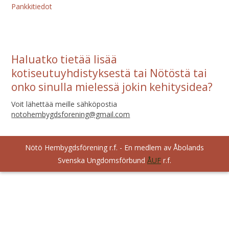
Pankkitiedot
Haluatko tietää lisää
kotiseutuyhdistyksestä tai Nötöstä tai
onko sinulla mielessä jokin kehitysidea?
Voit lähettää meille sähköpostia
notohembygdsforening@gmail.com
Nötö Hembygdsförening r.f. - En medlem av Åbolands
Svenska Ungdomsförbund
ÅUF
r.f.