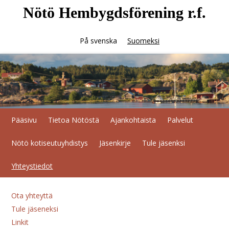
Nötö Hembygdsförening r.f.
På svenska
Suomeksi
Pääsivu
Tietoa Nötöstä
Ajankohtaista
Palvelut
Nötö kotiseutuyhdistys
Jäsenkirje
Tule jäsenksi
Yhteystiedot
Ota yhteyttä
Tule jäseneksi
Linkit