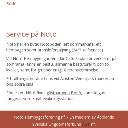
Bodö
Service på Nötö
Nötö har en butik Nötöboden, ett
sommarkafé
, ett
hembageri
samt bränsleförsäljning (24/7 selfservice).
Vid Nötö Hembygdsgården (där Café Skolan är verksamt på
somrarna) finns en bastu, allmänna bastuturer ti och to
kvällar, samt för grupper enligt överenskommelse.
Ett tältningsområde finns vid Airiston Veneilijäts marker på
öns södra sida.
Söder om Nötö finns
gästhamnen Bodö
, som tidigare
fungerat som kustbevakningsstation.
Nötö Hembygdsförening r.f. - En medlem av Åbolands
Svenska Ungdomsförbund
ÅUF
r.f.