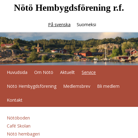
Nötö Hembygdsförening r.f.
På svenska
Suomeksi
Huvudsida
Om Nötö
Aktuellt
Service
Nötö Hembygdsförening
Medlemsbrev
Bli medlem
Kontakt
Nötöboden
Café Skolan
Nötö hembageri