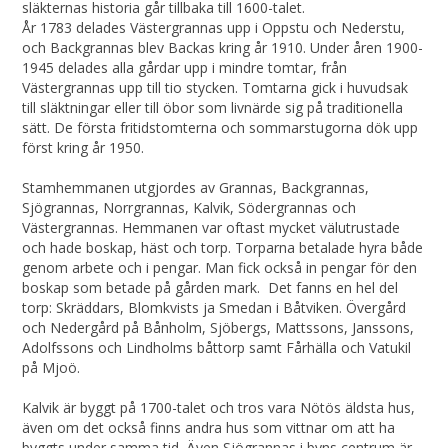
släkternas historia går tillbaka till 1600-talet.
År 1783 delades Västergrannas upp i Oppstu och Nederstu,
och Backgrannas blev Backas kring år 1910. Under åren 1900-
1945 delades alla gårdar upp i mindre tomtar, från
Västergrannas upp till tio stycken. Tomtarna gick i huvudsak
till släktningar eller till öbor som livnärde sig på traditionella
sätt. De första fritidstomterna och sommarstugorna dök upp
först kring år 1950.
Stamhemmanen utgjordes av Grannas, Backgrannas,
Sjögrannas, Norrgrannas, Kalvik, Södergrannas och
Västergrannas. Hemmanen var oftast mycket välutrustade
och hade boskap, häst och torp. Torparna betalade hyra både
genom arbete och i pengar. Man fick också in pengar för den
boskap som betade på gården mark. Det fanns en hel del
torp: Skräddars, Blomkvists ja Smedan i Båtviken. Övergård
och Nedergård på Bånholm, Sjöbergs, Mattssons, Janssons,
Adolfssons och Lindholms båttorp samt Fårhälla och Vatukil
på Mjoö.
Kalvik är byggt på 1700-talet och tros vara Nötös äldsta hus,
även om det också finns andra hus som vittnar om att ha
byggts under samma tid. Även Sjögrannas i byns centrum är