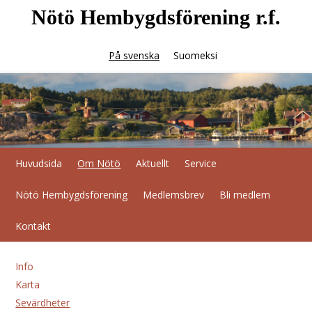
Nötö Hembygdsförening r.f.
På svenska
Suomeksi
Huvudsida
Om Nötö
Aktuellt
Service
Nötö Hembygdsförening
Medlemsbrev
Bli medlem
Kontakt
Info
Karta
Sevärdheter